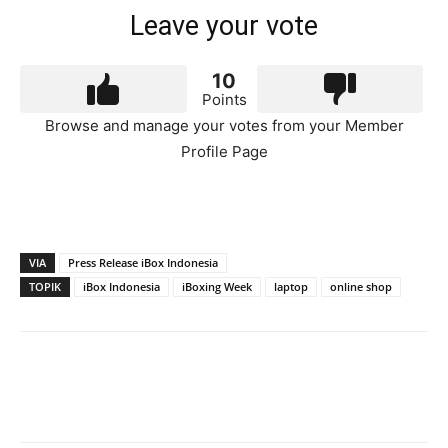
Leave your vote
10
Points
Browse and manage your votes from your Member
Profile Page
VIA
Press Release iBox Indonesia
TOPIK
iBox Indonesia
iBoxing Week
laptop
online shop