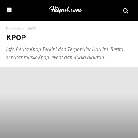
Beranda
KPOP
KPOP
Info Berita Kpop Terkini dan Terpopuler Hari ini. Berita
seputar musik Kpop, event dan dunia hiburan.