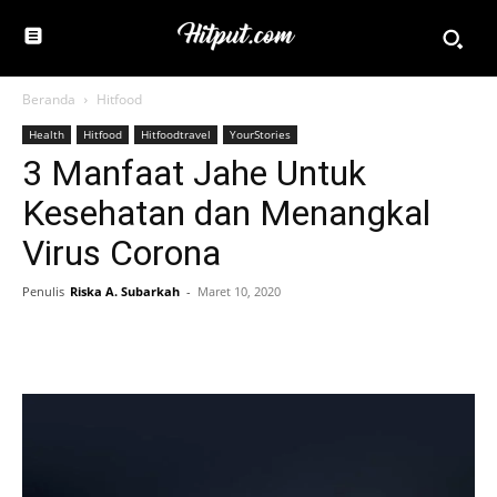
Beranda
Hitfood
Health
Hitfood
Hitfoodtravel
YourStories
3 Manfaat Jahe Untuk
Kesehatan dan Menangkal
Virus Corona
Penulis
Riska A. Subarkah
-
Maret 10, 2020