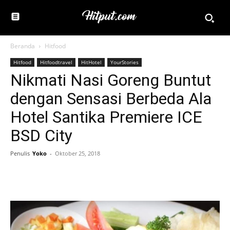
Beranda
Hitfood
Hitfood
Hitfoodtravel
HitHotel
YourStories
Nikmati Nasi Goreng Buntut
dengan Sensasi Berbeda Ala
Hotel Santika Premiere ICE
BSD City
Penulis
Yoko
-
Oktober 25, 2018