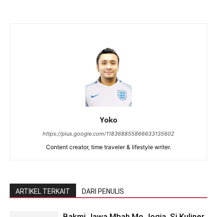
Yoko
https://plus.google.com/118368855866633135602
Content creator, time traveler & lifestyle writer.
ARTIKEL TERKAIT
DARI PENULIS
Bakmi Jawa Mbah Mo Jogja, Si Kuliner