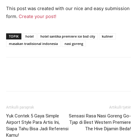
This post was created with our nice and easy submission
form.
Create your post!
TOPIK
hotel
hotel santika premiere ice bsd city
kuliner
masakan tradisional indonesia
nasi goreng
Artikulli paraprak
Artikulli tjetër
Yuk Contek 5 Gaya Simple
Sensasi Rasa Nasi Goreng Go-
Airport Style Para Artis Ini,
Tjap di Best Western Premiere
Siapa Tahu Bisa Jadi Referensi
The Hive Dijamin Beda!
Kamu!