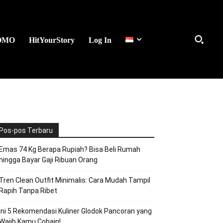
OMO
HitYourStory
Log In
Pos-pos Terbaru
Emas 74 Kg Berapa Rupiah? Bisa Beli Rumah
hingga Bayar Gaji Ribuan Orang
Tren Clean Outfit Minimalis: Cara Mudah Tampil
Rapih Tanpa Ribet
Ini 5 Rekomendasi Kuliner Glodok Pancoran yang
Wajib Kamu Cobain!