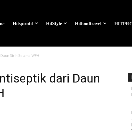
Hitspiratif
HitStyle
Hitfoodtravel
me
HITPR
i Daun Sirih Selama WFH
tiseptik dari Daun
H