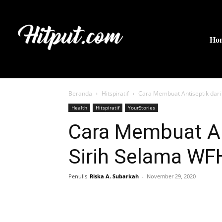
Ho
Beranda
Hitspiratif
Cara Membuat Antiseptik dar
Health
Hitspiratif
YourStories
Cara Membuat An
Sirih Selama WF
Penulis
Riska A. Subarkah
-
November 29, 2020