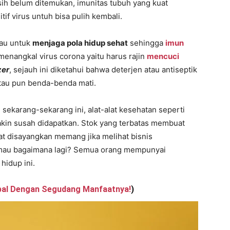
ih belum ditemukan, imunitas tubuh yang kuat
if virus untuh bisa pulih kembali.
bau untuk
menjaga pola hidup sehat
sehingga
imun
 menangkal virus corona yaitu harus rajin
mencuci
zer
, sejauh ini diketahui bahwa deterjen atau antiseptik
tau pun benda-benda mati.
ekarang-sekarang ini, alat-alat kesehatan seperti
makin susah didapatkan. Stok yang terbatas membuat
t disayangkan memang jika melihat bisnis
 mau bagaimana lagi? Semua orang mempunyai
idup ini.
bal Dengan Segudang Manfaatnya!
)