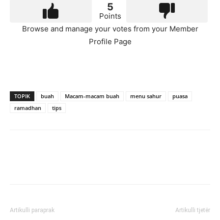
5
Points
Browse and manage your votes from your Member
Profile Page
TOPIK
buah
Macam-macam buah
menu sahur
puasa
ramadhan
tips
Artikulli paraprak
Artikulli tjetër