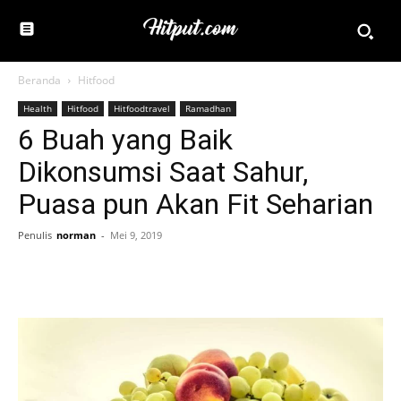
Beranda
Hitfood
Health
Hitfood
Hitfoodtravel
Ramadhan
6 Buah yang Baik
Dikonsumsi Saat Sahur,
Puasa pun Akan Fit Seharian
Penulis
norman
-
Mei 9, 2019