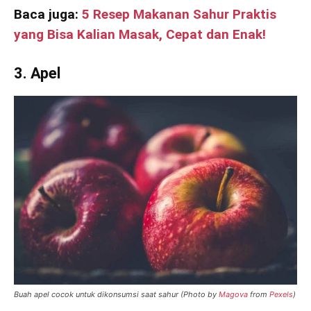
Baca juga:
5 Resep Makanan Sahur Praktis
yang Bisa Kalian Masak, Cepat dan Enak!
3. Apel
Buah apel cocok untuk dikonsumsi saat sahur (Photo by
Magova
from
Pexels
)