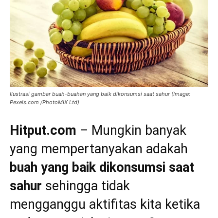
Ilustrasi gambar buah-buahan yang baik dikonsumsi saat sahur (Image:
Pexels.com /PhotoMIX Ltd)
Hitput.com
– Mungkin banyak
yang mempertanyakan adakah
buah yang baik dikonsumsi saat
sahur
sehingga tidak
mengganggu aktifitas kita ketika