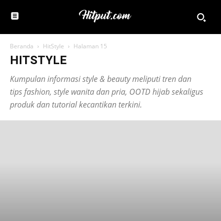
Beranda
HitStyle
Halaman 15
HITSTYLE
Kumpulan informasi
style
&
beauty
meliputi tren dan
tips
fashion, style wanita dan pria, OOTD hijab
sekaligus
produk dan tutorial kecantikan terkini.