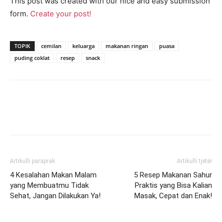
This post was created with our nice and easy submission
form.
Create your post!
TOPIK
cemilan
keluarga
makanan ringan
puasa
puding coklat
resep
snack
Artikulli paraprak
Artikulli tjetër
4 Kesalahan Makan Malam
5 Resep Makanan Sahur
yang Membuatmu Tidak
Praktis yang Bisa Kalian
Sehat, Jangan Dilakukan Ya!
Masak, Cepat dan Enak!