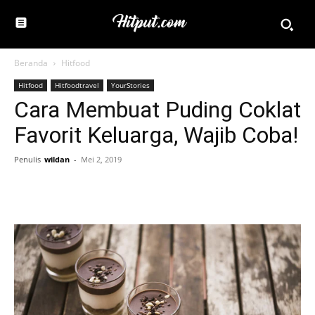
Beranda
Hitfood
Hitfood
Hitfoodtravel
YourStories
Cara Membuat Puding Coklat
Favorit Keluarga, Wajib Coba!
Penulis
wildan
-
Mei 2, 2019