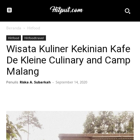
Beranda
Hitfood
Hitfood
Hitfoodtravel
Wisata Kuliner Kekinian Kafe
De Kleine Culinary and Camp
Malang
Penulis
Riska A. Subarkah
-
September 14, 2020