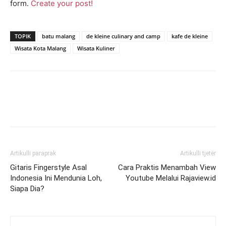
form.
Create your post!
TOPIK
batu malang
de kleine culinary and camp
kafe de kleine
Wisata Kota Malang
Wisata Kuliner
Artikulli paraprak
Artikulli tjetër
Gitaris Fingerstyle Asal
Cara Praktis Menambah View
Indonesia Ini Mendunia Loh,
Youtube Melalui Rajaview.id
Siapa Dia?